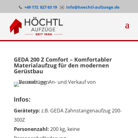
📞
+49 172 827 63 19
✉️
info@hoechtl-aufzuege.de
GEDA 200 Z Comfort – Komfortabler
Materialaufzug für den modernen
Gerüstbau
Infos:
Gerätetyp:
z.B. GEDA Zahnstangenaufzug 200-
300Z
Personenzahl:
200 kg, keine