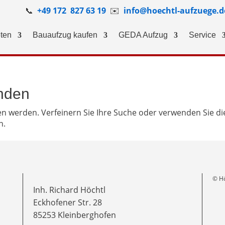
📞
+49 172 827 63 19
✉️
info@hoechtl-aufzuege.d
ten
Bauaufzug kaufen
GEDA Aufzug
Service
nden
en werden. Verfeinern Sie Ihre Suche oder verwenden Sie di
n.
© Hö
Inh. Richard Höchtl
Eckhofener Str. 28
85253 Kleinberghofen